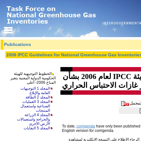
Publications
2006 IPCC Guidelines for National Greenhouse Gas Inventorie
الخطوط التوجيهية للهيئة
الخطوط التوجيهية لهيئة IPCC لعام 2006 بشأن
الحكومية الدولية المعنية بتغير
المناخ 2006- أعلى
 غازات الاحتباس الحراري
المجلد 1 التوجيهات
العامة والإبلاغ
المجلد 2 الطاقة
المجلد 3 العمليات
المجمل
الصناعية واستعمال
المنتجات
المجلد 4 الزراعة
والحراجة واستعمالات
الأرض الأخرى
To date,
corrigenda
have only been published 
المجلد 5 النفايات
English version for corrigenda.
الرجاء الاطلاع على النسخة الإنكليزية لمشاهدة