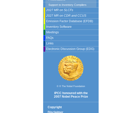
Support to Inventory Compilers
2027 MR on SLCFs
2027 MR on CDR and CCUS
Emission Factor Database (EFDB)
Inventory Software
Meetings
FAQs
Links
Electronic DIscussion Group (EDG)
© ® The Nobel Foundation
IPCC honoured with the
2007 Nobel Peace Prize
Copyright
Disclaimer