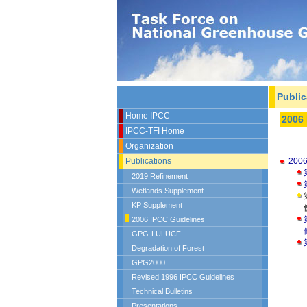
Public
Home IPCC
2006 
IPCC-TFI Home
Organization
Publications
200
2019 Refinement
Wetlands Supplement
KP Supplement
2006 IPCC Guidelines
GPG-LULUCF
Degradation of Forest
GPG2000
Revised 1996 IPCC Guidelines
Technical Bulletins
Presentations